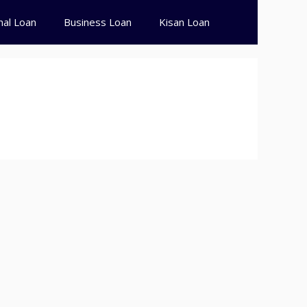
nal Loan
Business Loan
Kisan Loan